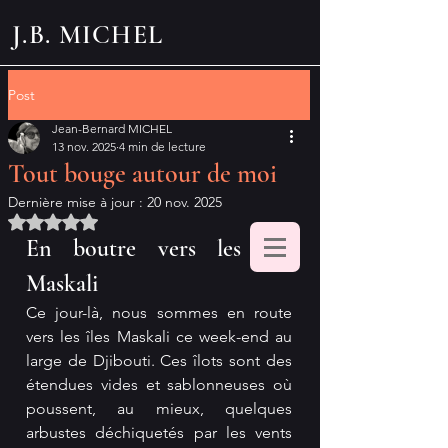
J.B. MICHEL
Post
Jean-Bernard MICHEL
13 nov. 2025
4 min de lecture
Tout bouge autour de moi
Dernière mise à jour :
20 nov. 2025
Noté NaN étoiles sur 5.
En boutre vers les îles 
Maskali
Ce jour-là, nous sommes en route 
vers les îles Maskali ce week-end au 
large de Djibouti. Ces îlots sont des 
étendues vides et sablonneuses où 
poussent, au mieux, quelques 
arbustes déchiquetés par les vents 