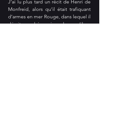
J’ai lu plus tard un récit de Henri de 
Monfreid, alors qu’il était trafiquant 
d’armes en mer Rouge, dans lequel il 
décrit ce phénomène alors qu’il se 
camoufle la nuit sur une de ces îles 
— peut-être bien la même ?
À la différence qu’il raconte avoir été 
mordu par ces crabes, capables 
d’après lui de dévorer une vache 
aussi vite que des piranhas. À mon 
avis, soit il a de l’imagination (déjà, 
que ferait une vache dans un tel 
endroit ?), soit les crabes ont senti les 
mauvaises ondes du personnage 
dont la réputation est connue pour 
être douteuse, et ils ont voulu lui 
régler son compte.
Tel n’est pas notre cas. Nous 
pouvons jouir de ce spectacle inouï 