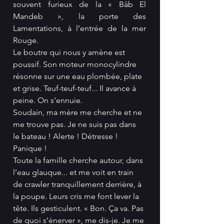
souvent furieux de la « Bâb El 
Mandeb », la porte des 
Lamentations, à l’entrée de la mer 
Rouge.
Le boutre qui nous y amène est 
poussif. Son moteur monocylindre 
résonne sur une eau plombée, plate 
et grise. Teuf-teuf-teuf... Il avance à 
peine. On s’ennuie.
Soudain, ma mère me cherche et ne 
me trouve pas. Je ne suis pas dans 
le bateau ! Alerte ! Détresse ! 
Panique !
Toute la famille cherche autour, dans 
l’eau glauque... et me voit en train 
de crawler tranquillement derrière, à 
la poupe. Leurs cris me font lever la 
tête. Ils gesticulent. « Bon. Ça va. Pas 
de quoi s’énerver », me dis-je. Je me 