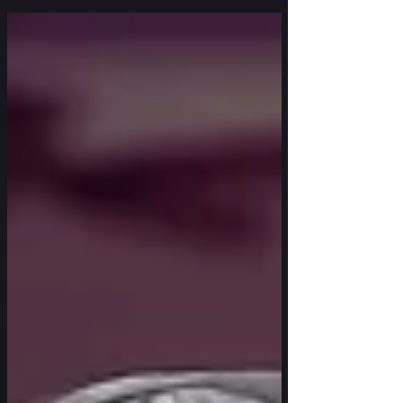
doux paradis. Car, alors qu’elles quittent la gare
toulonnaise à pied, vers leurs petits domiciles,
Emma et Mariette respirent un air
merveilleusement léger, empli des senteurs
parfumées de résine de pins et d’eucalyptus.
Tout est calme et souriant.