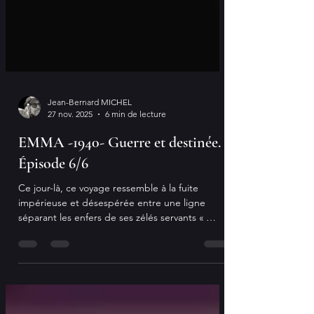
Jean-Bernard MICHEL
27 nov. 2025
6 min de lecture
EMMA -1940- Guerre et destinée.
Épisode 6/6
Ce jour-là, ce voyage ressemble à la fuite
impérieuse et désespérée entre une ligne
séparant les enfers de ses zélés servants «
pétaino-germaniques » et la promesse d’un
doux paradis. Car, alors qu’elles quittent la gare
toulonnaise à pied, vers leurs petits domiciles,
Emma et Mariette respirent un air