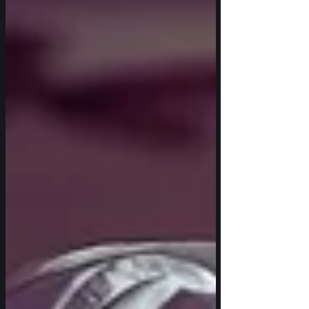
merveilleusement léger, empli des senteurs
parfumées de résine de pins et d’eucalyptus.
Tout est calme et souriant.