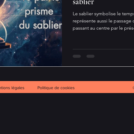
sablier
Le sablier symbolise le temps
représente aussi le passage d
passant au centre par le pré
couché, le X des rayons X, et a
alchimique visant à la quint
prisme du sablier. Ce jour-là, mes amis, j’avais une poule.
Elle s’appelait Caroline. A
ramenais du poulailler tous 
que Caroline nous avait con
tions légales
Politique de cookies