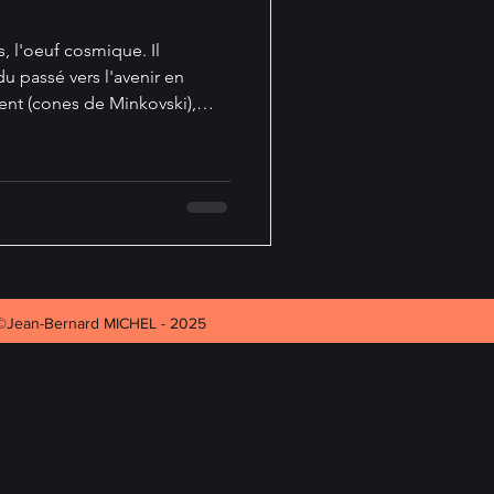
, l'oeuf cosmique. Il
u passé vers l'avenir en
sent (cones de Minkovski),
ussi l'infini... Vaisseau
essence. LE TEMPS vu par le
lors haut comme 5 pommes, je
les matins un ou deux œufs
coctés.
©Jean-Bernard MICHEL - 2025